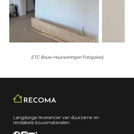
ETC Bouw-Huurwoningen
Fotogalerij
Langdurige leverancier van duurzame en
rendabele bouwmaterialen.