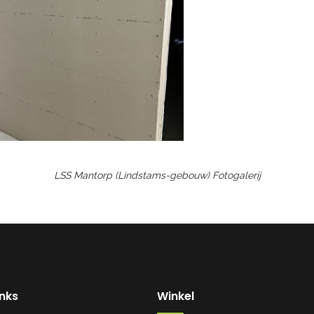
LSS Mantorp (Lindstams-gebouw)
Fotogalerij
inks
Winkel