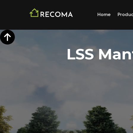
Home
Produ
LSS Man